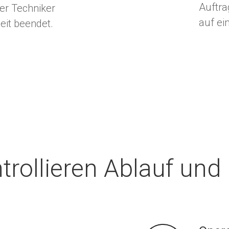
Auftr
der Techniker
auf ei
beit beendet.
ntrollieren Ablauf und