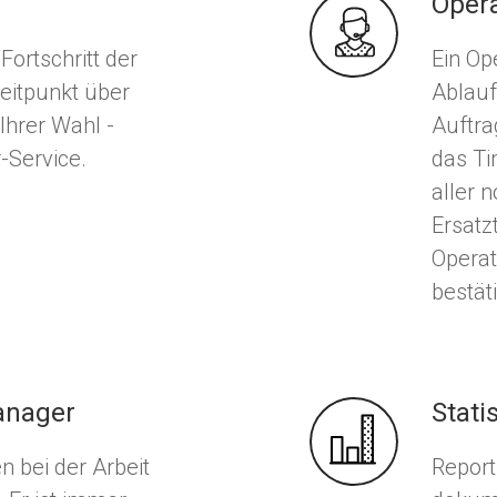
Opera
Fortschritt der
Ein Op
Zeitpunkt über
Ablauf
hrer Wahl -
Auftra
-Service.
das Ti
aller 
Ersatz
Opera
bestät
anager
Stati
n bei der Arbeit
Report