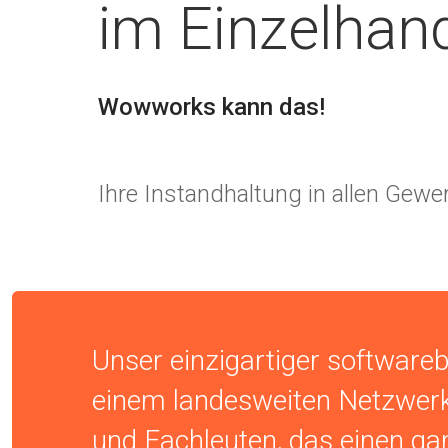
im Einzelhan
Wowworks kann das!
Ihre Instandhaltung in allen Gewer
Unser einzigartiger softwareb
einem landesweiten Netzwer
und Fachleuten, das einen gar