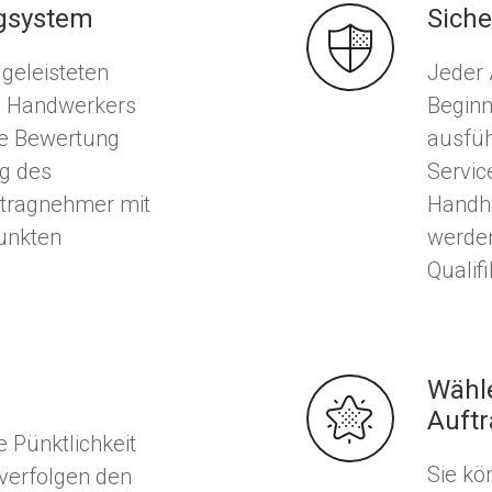
gsystem
Siche
 geleisteten
Jeder
es Handwerkers
Beginn
re Bewertung
ausfüh
ng des
Servic
uftragnehmer mit
Handh
Punkten
werden
Qualif
Wähl
Auft
 Pünktlichkeit
Sie kö
verfolgen den