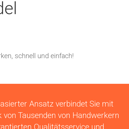
del
ken, schnell und einfach!
asierter Ansatz verbindet Sie mit
k von Tausenden von Handwerkern
antierten Qualitätsservice und